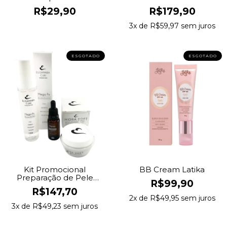
R$29,90
R$179,90
3
x de
R$59,97
sem juros
ESGOTADO
ESGOTADO
Kit Promocional
BB Cream Latika
Preparação de Pele
R$99,90
Essencial
R$147,70
2
x de
R$49,95
sem juros
3
x de
R$49,23
sem juros