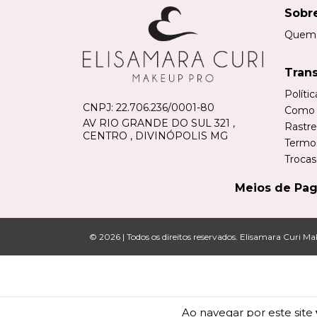
Sobr
Quem
Tran
Políti
CNPJ:
22.706.236/0001-80
Como 
AV RIO GRANDE DO SUL 321 ,
Rastre
CENTRO , DIVINÓPOLIS MG
Termo
Trocas
Meios de Pa
© 2026 | Todos os direitos reservados.
Elisamara Curi M
Ao navegar por este site