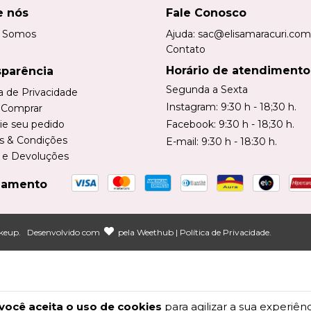
e nós
Fale Conosco
 Somos
Ajuda:
sac@elisamaracuri.com
Contato
Horário de atendimento
sparência
Segunda a Sexta
ca de Privacidade
Instagram: 9:30 h - 18;30 h.
Comprar
ie seu pedido
Facebook: 9:30 h - 18;30 h.
s & Condições
E-mail: 9:30 h - 18:30 h.
 e Devoluções
gamento
akeup
.
Desenvolvido com
pela
Weethub
|
Política de Privacidade
.
você aceita o uso de cookies
para agilizar a sua experiên