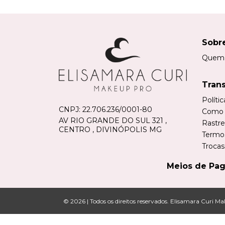
Sobr
Quem
Tran
Políti
CNPJ:
22.706.236/0001-80
Como 
AV RIO GRANDE DO SUL 321 ,
Rastre
CENTRO , DIVINÓPOLIS MG
Termo
Trocas
Meios de Pa
© 2026 | Todos os direitos reservados.
Elisamara Curi M