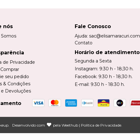
e nós
Fale Conosco
 Somos
Ajuda:
sac@elisamaracuri.com
Contato
Horário de atendimento
sparência
Segunda a Sexta
ca de Privacidade
Instagram: 9:30 h - 18;30 h.
Comprar
ie seu pedido
Facebook: 9:30 h - 18;30 h.
s & Condições
E-mail: 9:30 h - 18:30 h.
 e Devoluções
gamento
akeup
.
Desenvolvido com
pela
Weethub
|
Política de Privacidade
.