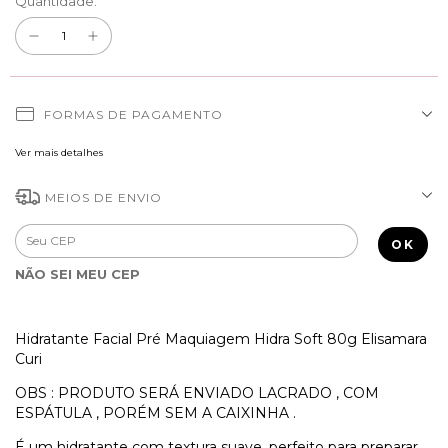
Quantidade:
FORMAS DE PAGAMENTO
Ver mais detalhes
MEIOS DE ENVIO
Entregas para o CEP:
ALTERAR CEP
OK
NÃO SEI MEU CEP
Hidratante Facial Pré Maquiagem Hidra Soft 80g Elisamara
Curi
OBS : PRODUTO SERÁ ENVIADO LACRADO , COM
ESPÁTULA , PORÉM SEM A CAIXINHA .
É um hidratante com textura suave, perfeito para preparar