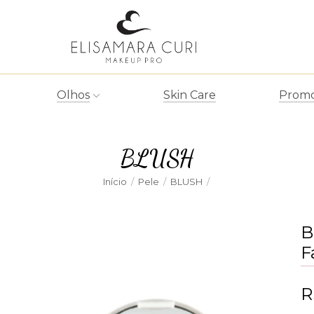
Olhos
Skin Care
Promo
BLUSH
Início
/
Pele
/
BLUSH
/
B
F
R