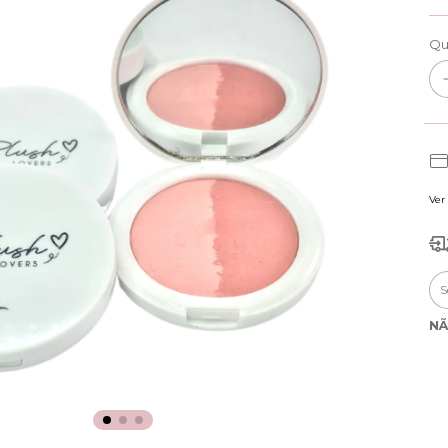
Qu
Ver
Ent
NÃ