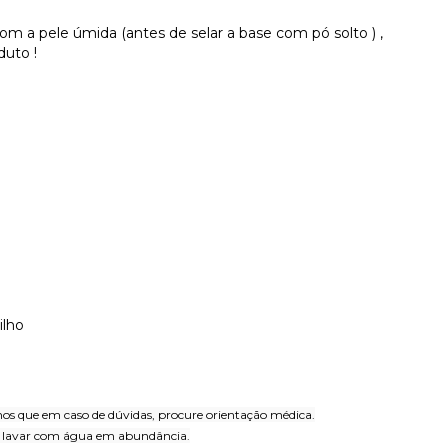
om a pele úmida (antes de selar a base com pó solto ) ,
duto !
ilho
s que em caso de dúvidas, procure orientação médica.
ra, lavar com água em abundância.