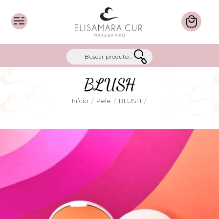
BLUSH
Início
/
Pele
/
BLUSH
/