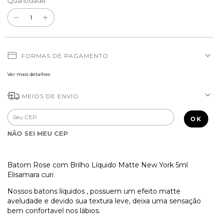
Quantidade:
FORMAS DE PAGAMENTO
Ver mais detalhes
MEIOS DE ENVIO
Entregas para o CEP:
ALTERAR CEP
OK
NÃO SEI MEU CEP
Batom Rose com Brilho Líquido Matte New York 5ml
Elisamara curi
Nossos batons líquidos , possuem um efeito matte
aveludade e devido sua textura leve, deixa uma sensação
bem confortavel nos lábios.