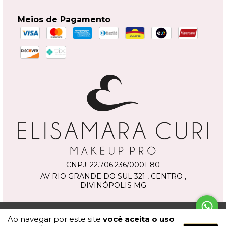
Meios de Pagamento
CNPJ:
22.706.236/0001-80
AV RIO GRANDE DO SUL 321 , CENTRO ,
DIVINÓPOLIS MG
© 2026 | Todos os direitos reservados.
Elisamara Curi Makeup
.
Ao navegar por este site
você aceita o uso
Desenvolvido com
pela
Weethub
|
Política de Privacidade
.